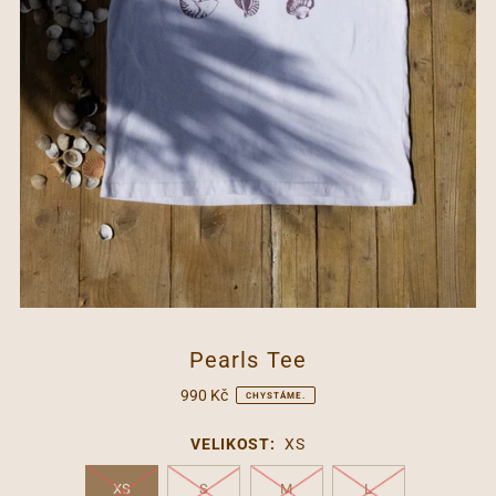
Pearls Tee
990 Kč
CHYSTÁME.
VELIKOST:
XS
XS
S
M
L